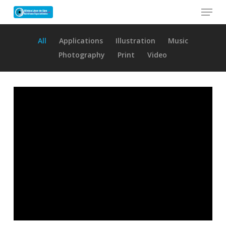
Skip
Menu
to
main
Close
All
Applications
Illustration
Music
content
Menu
Photography
Print
Video