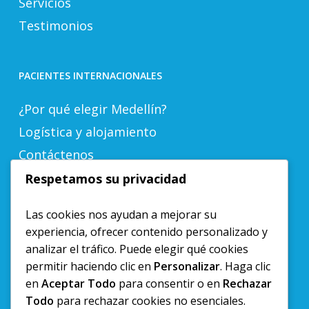
Servicios
Testimonios
PACIENTES INTERNACIONALES
¿Por qué elegir Medellín?
Logística y alojamiento
Contáctenos
Respetamos su privacidad
LINKS DE INTERES
Las cookies nos ayudan a mejorar su
experiencia, ofrecer contenido personalizado y
Ubicación y Cómo Llegar
analizar el tráfico. Puede elegir qué cookies
Blog
permitir haciendo clic en
Personalizar
. Haga clic
Agenda tu cita
en
Aceptar Todo
para consentir o en
Rechazar
Todo
para rechazar cookies no esenciales.
Política Manejo de Datos