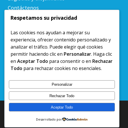
Contáctenos
Respetamos su privacidad
LINKS DE INTERES
Las cookies nos ayudan a mejorar su
experiencia, ofrecer contenido personalizado y
Ubicación y Cómo Llegar
analizar el tráfico. Puede elegir qué cookies
Blog
permitir haciendo clic en
Personalizar
. Haga clic
Agenda tu cita
en
Aceptar Todo
para consentir o en
Rechazar
Todo
para rechazar cookies no esenciales.
Política Manejo de Datos
Publicaciones
Personalizar
Rechazar Todo
Aceptar Todo
© 2026 Clínica Láser de Ojos.
Desarrollado por
facebook
instagram