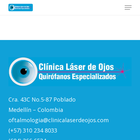
Skip
Menu
to
main
Close
content
Menu
Cra. 43C No.5-87 Poblado
Medellín – Colombia
oftalmologia@clinicalaserdeojos.com
(+57) 310 234 8033